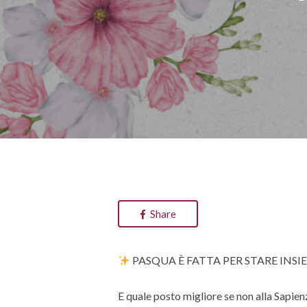
Hit enter to search or ESC to close
Share
PASQUA È FATTA PER STARE INS
E quale posto migliore se non alla Sapie