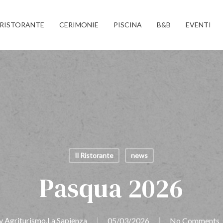
RISTORANTE
CERIMONIE
PISCINA
B&B
EVENTI
Il Ristorante
news
Pasqua 2026
y
Agriturismo.La.Sapienza
05/03/2026
No Comments