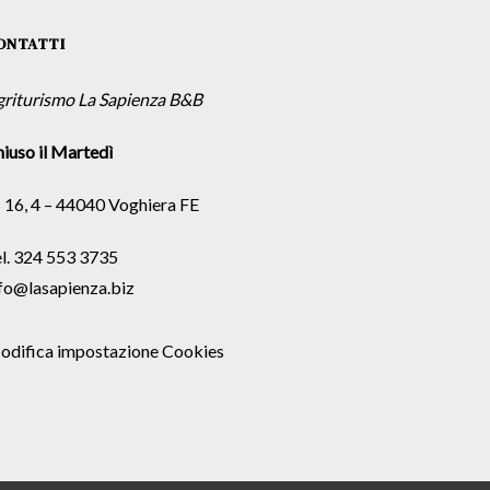
ONTATTI
griturismo La Sapienza B&B
iuso il Martedì
 16, 4 – 44040 Voghiera FE
l. 324 553 3735
fo@lasapienza.biz
odifica impostazione Cookies