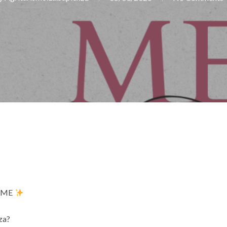
IEME
nza?