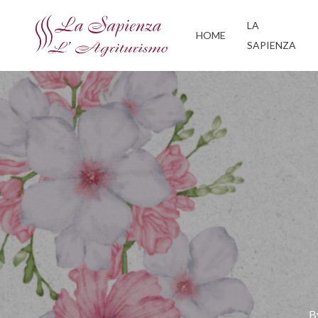
Skip
LA
to
HOME
SAPIENZA
main
content
B