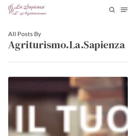
Skip
Menu
to
search
Close
main
Menu
content
All Posts By
Agriturismo.La.Sapienza