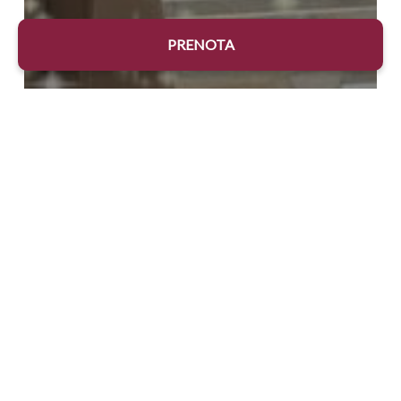
PRENOTA
Il Ristorante
news
Pasquetta alla Sapienza
Menù
di
Pasqua
2025