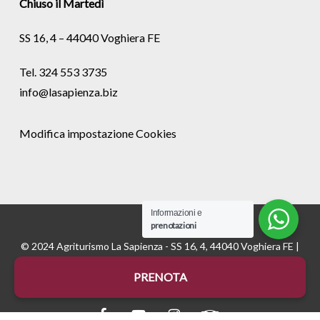
Chiuso il Martedì
SS 16, 4 – 44040 Voghiera FE
Tel. 324 553 3735
info@lasapienza.biz
Modifica impostazione Cookies
Informazioni e
prenotazioni
© 2024 Agriturismo La Sapienza - SS 16, 4, 44040 Voghiera FE |
P.Iva 01535670382 - REA FE175811 |
Cookie
e
Privacy
|
PRENOTA
Credits:
Digife
facebook
youtube
instagram
tripadvisor