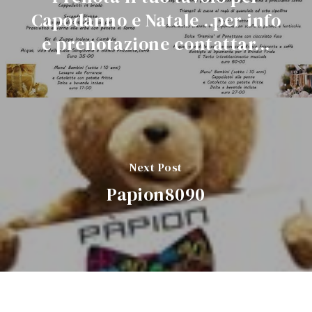
Capodanno e Natale ..per info
e prenotazione contattar...
Next Post
Papion8090