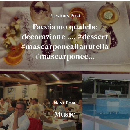
Previous Post
Facciamo qualche
decorazione .... #dessert
#mascarponeallanutella
#mascarponec...
Next Post
Music