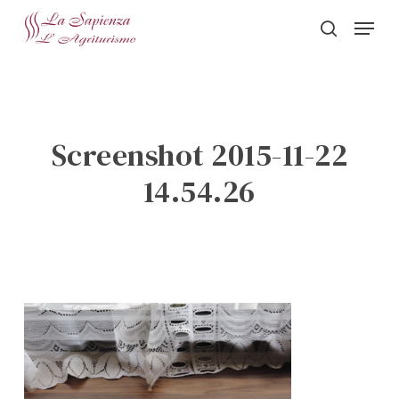
Skip
Menu
to
search
Close
main
Menu
content
Screenshot 2015-11-22
14.54.26