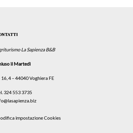
ONTATTI
griturismo La Sapienza B&B
iuso il Martedì
 16, 4 – 44040 Voghiera FE
l. 324 553 3735
fo@lasapienza.biz
odifica impostazione Cookies