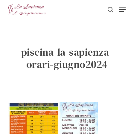
Skip
Menu
to
search
Close
main
Menu
content
piscina-la-sapienza-
orari-giugno2024