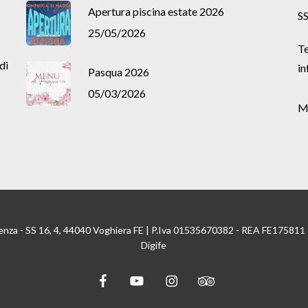
Apertura piscina estate 2026
SS
25/05/2026
Te
di
in
Pasqua 2026
05/03/2026
M
enza - SS 16, 4, 44040 Voghiera FE | P.Iva 01535670382 - REA FE175811
Digife
facebook
youtube
instagram
tripadvisor