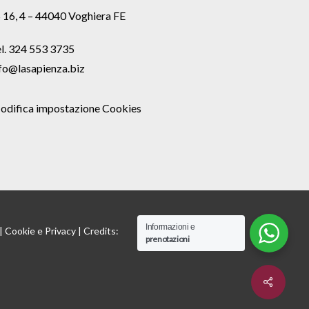
 16, 4 – 44040 Voghiera FE
l. 324 553 3735
fo@lasapienza.biz
odifica impostazione Cookies
Informazioni e
 |
Cookie
e
Privacy
| Credits:
prenotazioni
Share