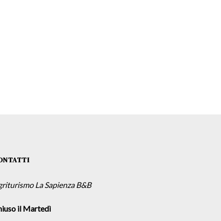
ONTATTI
griturismo La Sapienza B&B
iuso il Martedì