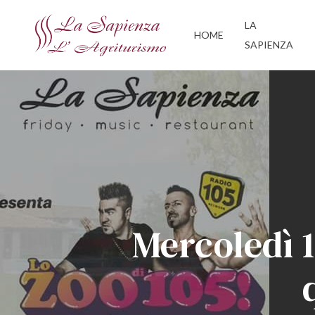
Skip
LA
to
HOME
SAPIENZA
main
content
Mercoledì 