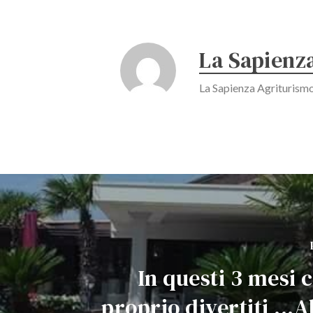
La Sapienz
La Sapienza Agriturism
In questi 3 mesi 
proprio divertiti ..