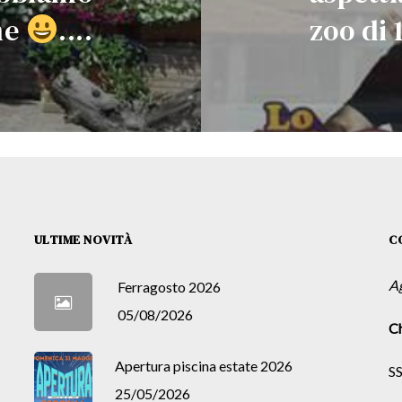
me
....
zoo di 
ULTIME NOVITÀ
C
A
Ferragosto 2026
05/08/2026
Ch
Apertura piscina estate 2026
SS
25/05/2026