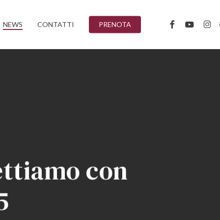
FACEBOOK
YOUTUBE
INST
T
NEWS
CONTATTI
PRENOTA
ettiamo con
5