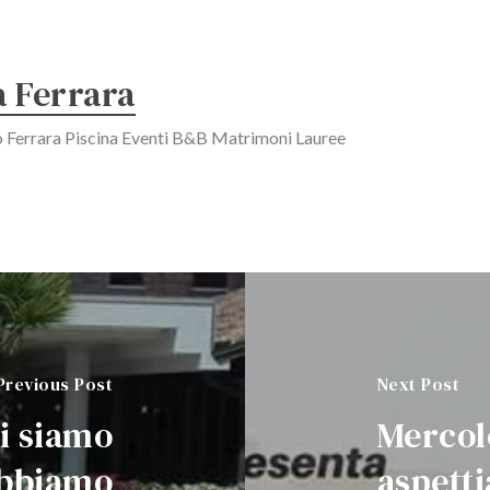
a Ferrara
o Ferrara Piscina Eventi B&B Matrimoni Lauree
Previous Post
Next Post
ci siamo
Mercol
.Abbiamo
aspetti