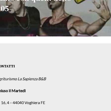
105
ONTATTI
griturismo La Sapienza B&B
iuso il Martedì
 16, 4 – 44040 Voghiera FE