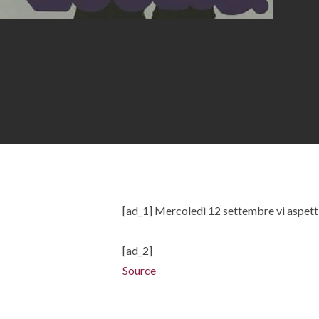
Hit enter to search or ESC to close
[ad_1] Mercoledì 12 settembre vi aspetti
[ad_2]
Source