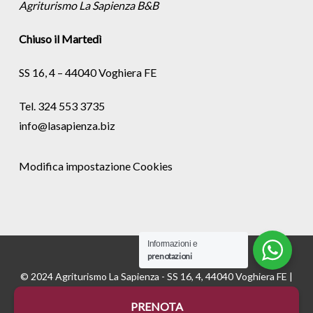
Agriturismo La Sapienza B&B
Chiuso il Martedì
SS 16, 4 – 44040 Voghiera FE
Tel. 324 553 3735
info@lasapienza.biz
Modifica impostazione Cookies
Informazioni e
prenotazioni
© 2024 Agriturismo La Sapienza - SS 16, 4, 44040 Voghiera FE |
P.Iva 01535670382 - REA FE175811 |
Cookie
e
Privacy
|
PRENOTA
Credits:
Digife