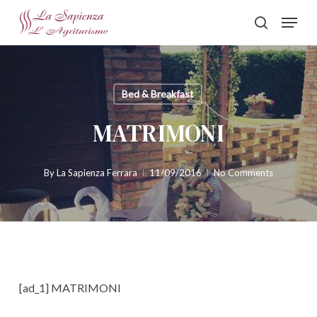
Skip
Menu
to
search
Close
main
Menu
content
Bed & Breakfast
MATRIMONI
By
La Sapienza Ferrara
11/09/2016
No Comments
[ad_1] MATRIMONI