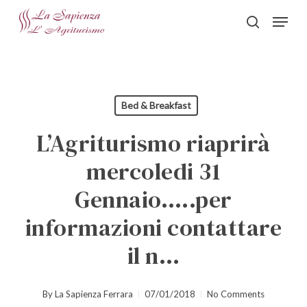
Skip
Menu
to
search
Close
main
Menu
content
Bed & Breakfast
L’Agriturismo riaprirà
mercoledi 31
Gennaio…..per
informazioni contattare
il n…
By
La Sapienza Ferrara
07/01/2018
No Comments