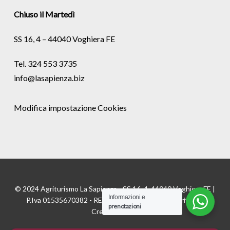
Chiuso il Martedì
SS 16, 4 – 44040 Voghiera FE
Tel. 324 553 3735
info@lasapienza.biz
Modifica impostazione Cookies
© 2024 Agriturismo La Sapienza - SS 16, 4, 44040 Voghiera FE |
Informazioni e
P.Iva 01535670382 - REA FE175811 |
Cookie
e
Privacy
|
prenotazioni
Credits:
Digife