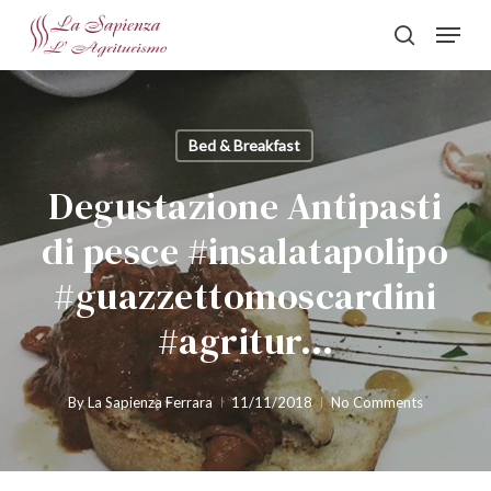
Skip
Menu
to
search
Close
main
Menu
content
Bed & Breakfast
Degustazione Antipasti
di pesce #insalatapolipo
#guazzettomoscardini
#agritur…
By
La Sapienza Ferrara
11/11/2018
No Comments