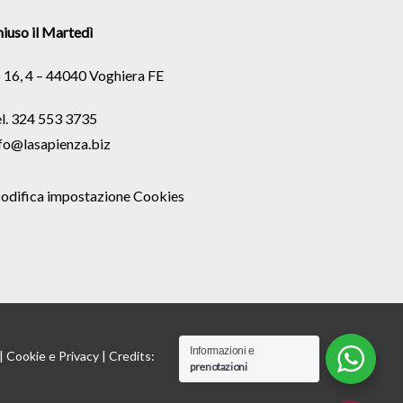
iuso il Martedì
 16, 4 – 44040 Voghiera FE
l. 324 553 3735
fo@lasapienza.biz
odifica impostazione Cookies
Informazioni e
 |
Cookie
e
Privacy
| Credits:
prenotazioni