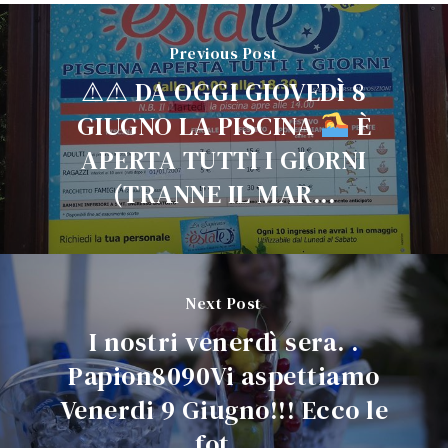
Previous Post
⚠⚠ DA OGGI GIOVEDÌ 8
GIUGNO LA PISCINA
È
APERTA TUTTI I GIORNI
(TRANNE IL MAR...
Next Post
I nostri venerdì sera. .
Papion8090Vi aspettiamo
Venerdi 9 Giugno!!! Ecco le
fot...