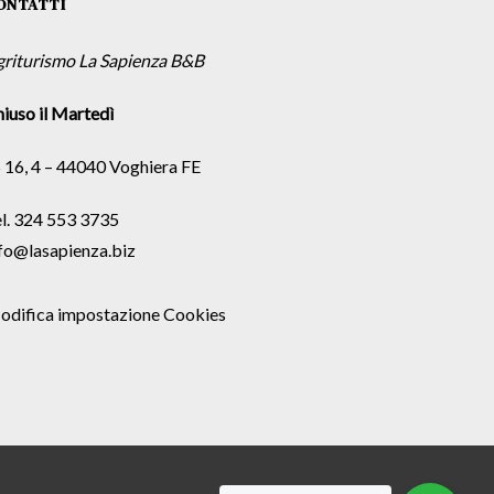
ONTATTI
griturismo La Sapienza B&B
iuso il Martedì
 16, 4 – 44040 Voghiera FE
l. 324 553 3735
fo@lasapienza.biz
odifica impostazione Cookies