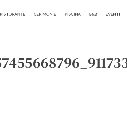
RISTORANTE
CERIMONIE
PISCINA
B&B
EVENTI
757455668796_91173