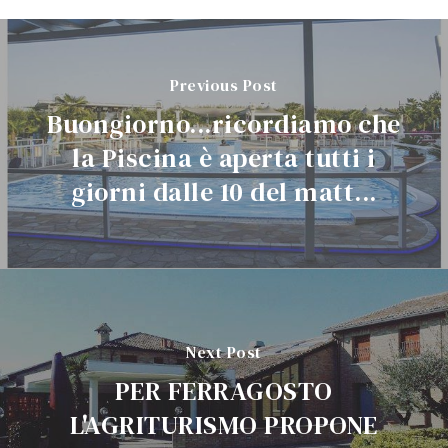
Previous Post
Buongiorno...ricordiamo che
la Piscina è aperta tutti i
giorni dalle 10 del matt...
Next Post
PER FERRAGOSTO
L'AGRITURISMO PROPONE