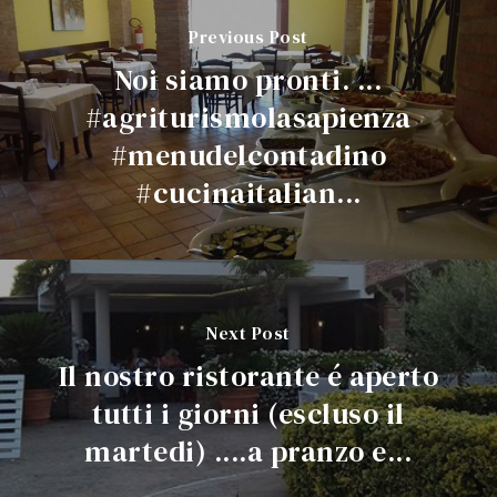
Previous Post
Noi siamo pronti. ...
#agriturismolasapienza
#menudelcontadino
#cucinaitalian...
Next Post
Il nostro ristorante é aperto
tutti i giorni (escluso il
martedi) ....a pranzo e...