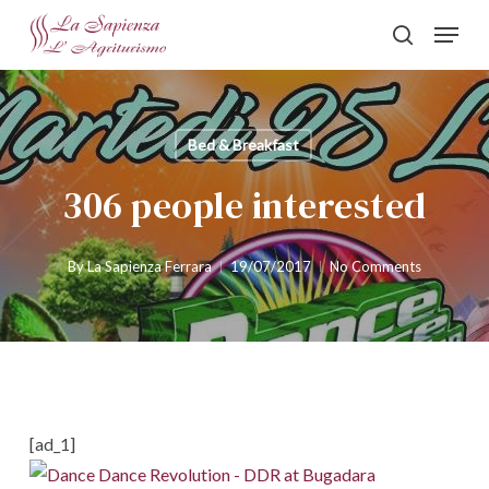
Skip
Menu
to
search
Close
main
Menu
content
Bed & Breakfast
306 people interested
By
La Sapienza Ferrara
19/07/2017
No Comments
[ad_1]