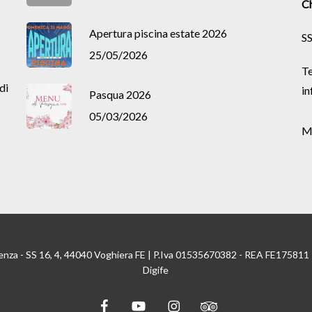
Ch
Apertura piscina estate 2026
SS
25/05/2026
Te
di
in
Pasqua 2026
05/03/2026
M
enza - SS 16, 4, 44040 Voghiera FE | P.Iva 01535670382 - REA FE175811
Digife
facebook
youtube
instagram
tripadvisor