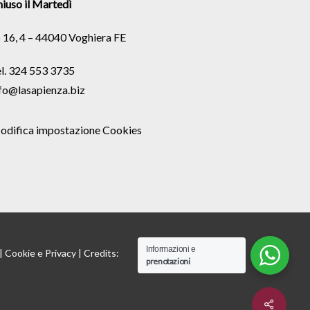
iuso il Martedì
 16, 4 – 44040 Voghiera FE
l. 324 553 3735
fo@lasapienza.biz
odifica impostazione Cookies
Informazioni e
 |
Cookie
e
Privacy
| Credits:
prenotazioni
Share