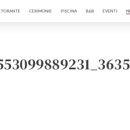
STORANTE
CERIMONIE
PISCINA
B&B
EVENTI
N
553099889231_3635