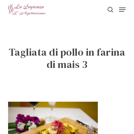
Skip
Menu
to
search
Close
main
Menu
content
Tagliata di pollo in farina
di mais 3