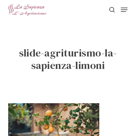
Skip
Menu
to
search
Close
main
Menu
content
slide-agriturismo-la-
sapienza-limoni