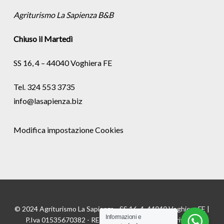
Agriturismo La Sapienza B&B
Chiuso il Martedì
SS 16, 4 – 44040 Voghiera FE
Tel. 324 553 3735
info@lasapienza.biz
Modifica impostazione Cookies
© 2024 Agriturismo La Sapienza - SS 16, 4, 44040 Voghiera FE |
Informazioni e
P.Iva 01535670382 - REA FE175811 |
Cookie
e
Privacy
|