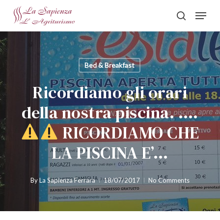
Skip
Menu
to
search
Close
main
Menu
content
Bed & Breakfast
Ricordiamo gli orari
della nostra piscina. ….
RICORDIAMO CHE
LA PISCINA E’…
By
La Sapienza Ferrara
18/07/2017
No Comments