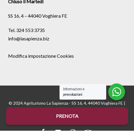
Chiuso il Martedì
SS 16, 4 – 44040 Voghiera FE
Tel. 324 553 3735
info@lasapienza.biz
Modifica impostazione Cookies
Informazioni e
prenotazioni
© 2024 Agriturismo La Sapienza - SS 16, 4, 44040 Voghiera FE |
P.Iva 01535670382 - REA FE175811 |
Cookie
e
Privacy
|
PRENOTA
Credits:
Digife
facebook
youtube
instagram
tripadvisor