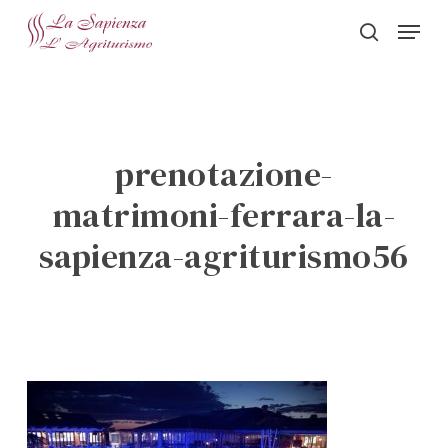
Skip
Menu
to
search
Close
main
Menu
content
prenotazione-
matrimoni-ferrara-la-
sapienza-agriturismo56