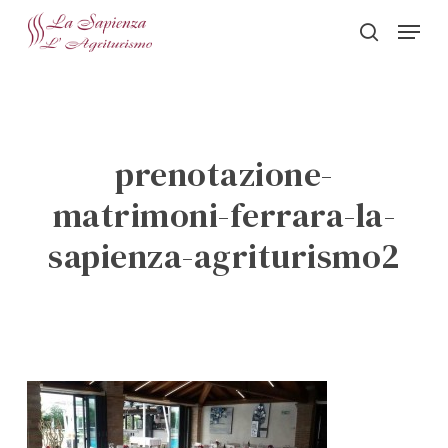
Skip
Menu
to
search
Close
main
Menu
content
prenotazione-
matrimoni-ferrara-la-
sapienza-agriturismo2