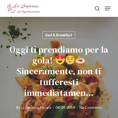
Skip
Menu
to
search
Close
main
Menu
content
Bed & Breakfast
Oggi ti prendiamo per la
gola!
Sinceramente, non ti
tufferesti
immediatamen…
By
La Sapienza Ferrara
04/09/2019
No Comments