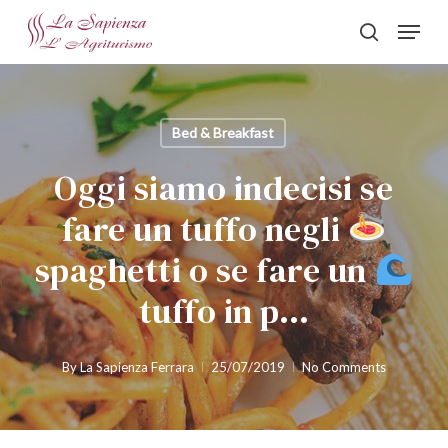
Skip
Menu
to
search
Close
main
Menu
content
Bed & Breakfast
Oggi siamo indecisi se
fare un tuffo negli
spaghetti o se fare un
tuffo in p…
By
La Sapienza Ferrara
25/07/2019
No Comments