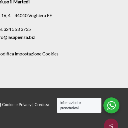
iuso il Martedì
 16, 4 – 44040 Voghiera FE
l. 324 553 3735
fo@lasapienza.biz
odifica impostazione Cookies
Informazioni e
 |
Cookie
e
Privacy
| Credits:
prenotazioni
Share