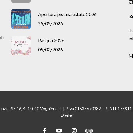
Ch
Apertura piscina estate 2026
SS
25/05/2026
Te
di
in
Pasqua 2026
05/03/2026
M
enza - SS 16, 4, 44040 Voghiera FE | P.Iva 01535670382 - REA FE175811
Digife
facebook
youtube
instagram
tripadvisor