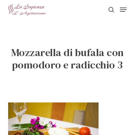
Skip
Menu
to
search
Close
main
Menu
content
Mozzarella di bufala con
pomodoro e radicchio 3