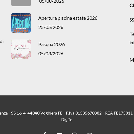
05/08/2026
Ch
Apertura piscina estate 2026
SS
25/05/2026
Te
di
in
Pasqua 2026
05/03/2026
M
enza - SS 16, 4, 44040 Voghiera FE | P.Iva 01535670382 - REA FE175811
Digife