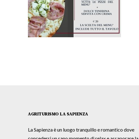
AGRITURISMO LA SAPIENZA
La Sapienza è un luogo tranquillo e romantico dove
concedersi un sano momento di relax e assaporare la