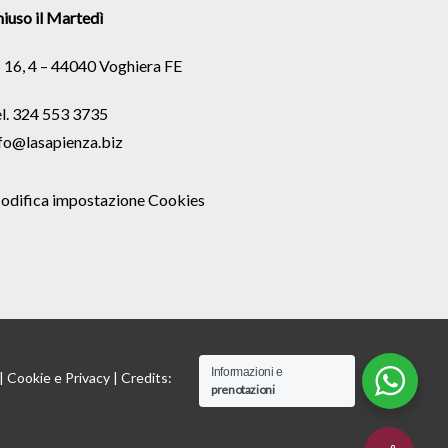
iuso il Martedì
 16, 4 – 44040 Voghiera FE
l. 324 553 3735
fo@lasapienza.biz
odifica impostazione Cookies
Informazioni e
 |
Cookie
e
Privacy
| Credits:
prenotazioni