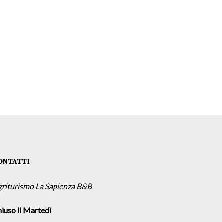
ONTATTI
griturismo La Sapienza B&B
iuso il Martedì