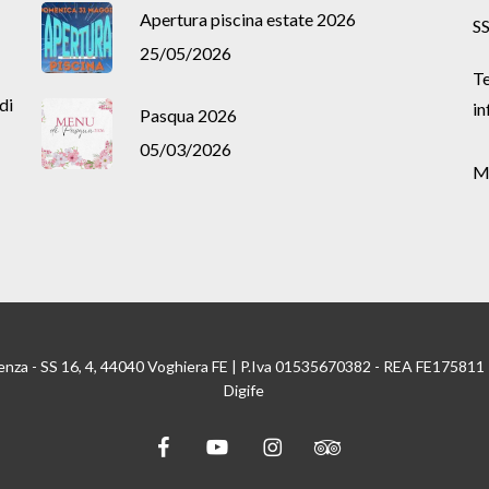
Apertura piscina estate 2026
SS
25/05/2026
Te
di
in
Pasqua 2026
05/03/2026
M
enza - SS 16, 4, 44040 Voghiera FE | P.Iva 01535670382 - REA FE175811
Digife
facebook
youtube
instagram
tripadvisor