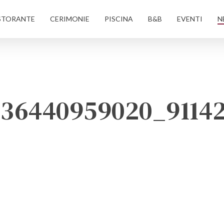
STORANTE
CERIMONIE
PISCINA
B&B
EVENTI
N
036440959020_9114