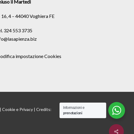
iuso il Martedì
 16, 4 – 44040 Voghiera FE
l. 324 553 3735
fo@lasapienza.biz
odifica impostazione Cookies
Informazioni e
 |
Cookie
e
Privacy
| Credits:
prenotazioni
Share