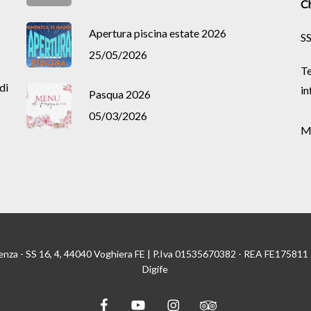
Ch
Apertura piscina estate 2026
SS
25/05/2026
Te
di
in
Pasqua 2026
05/03/2026
M
enza - SS 16, 4, 44040 Voghiera FE | P.Iva 01535670382 - REA FE175811
Digife
facebook
youtube
instagram
tripadvisor