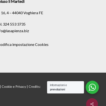
iuso il Martedì
 16, 4 – 44040 Voghiera FE
l. 324 553 3735
fo@lasapienza.biz
odifica impostazione Cookies
Informazioni e
 |
Cookie
e
Privacy
| Credits:
prenotazioni
Share