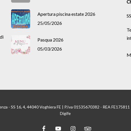
Ch
Apertura piscina estate 2026
SS
25/05/2026
Te
di
in
Pasqua 2026
05/03/2026
M
enza - SS 16, 4, 44040 Voghiera FE | P.Iva 01535670382 - REA FE175811
Digife
facebook
youtube
instagram
tripadvisor