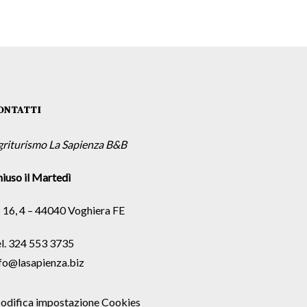
ONTATTI
griturismo La Sapienza B&B
iuso il Martedì
 16, 4 – 44040 Voghiera FE
l. 324 553 3735
fo@lasapienza.biz
odifica impostazione Cookies