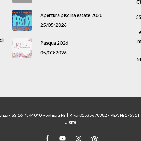
Ch
Apertura piscina estate 2026
SS
25/05/2026
Te
di
in
Pasqua 2026
05/03/2026
M
enza - SS 16, 4, 44040 Voghiera FE | P.Iva 01535670382 - REA FE175811
Digife
facebook
youtube
instagram
tripadvisor