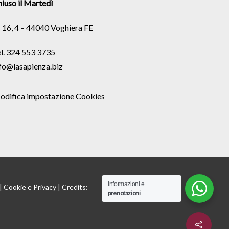
iuso il Martedì
 16, 4 – 44040 Voghiera FE
l. 324 553 3735
fo@lasapienza.biz
odifica impostazione Cookies
Informazioni e
 |
Cookie
e
Privacy
| Credits:
prenotazioni
Share