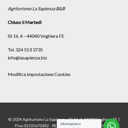
Agriturismo La Sapienza B&B
Chiuso il Martedì
SS 16, 4 – 44040 Voghiera FE
Tel. 324 553 3735
info@lasapienza.biz
Modifica impostazione Cookies
© 2024 Agriturismo La Sapienza - SS 16, 4, 44040 Voghiera FE |
Informazioni e
P.Iva 01535670382 - REA FE175811 |
Cookie
e
Privacy
|