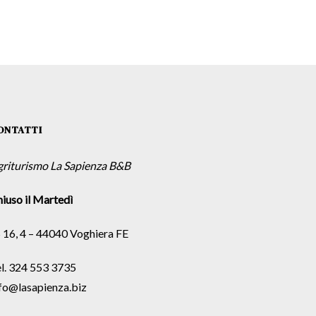
ONTATTI
griturismo La Sapienza B&B
iuso il Martedì
 16, 4 – 44040 Voghiera FE
l. 324 553 3735
fo@lasapienza.biz