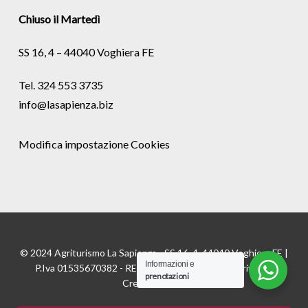
Chiuso il Martedì
SS 16, 4 – 44040 Voghiera FE
Tel. 324 553 3735
info@lasapienza.biz
Modifica impostazione Cookies
© 2024 Agriturismo La Sapienza - SS 16, 4, 44040 Voghiera FE |
Informazioni e
P.Iva 01535670382 - REA FE175811 |
Cookie
e
Privacy
|
prenotazioni
Credits:
Digife