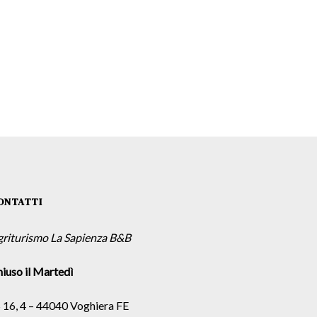
ONTATTI
griturismo La Sapienza B&B
iuso il Martedì
 16, 4 – 44040 Voghiera FE