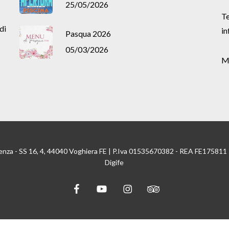
25/05/2026
Te
di
in
Pasqua 2026
05/03/2026
M
enza - SS 16, 4, 44040 Voghiera FE | P.Iva 01535670382 - REA FE175811
Digife
facebook
youtube
instagram
tripadvisor