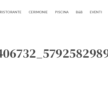
RISTORANTE
CERIMONIE
PISCINA
B&B
EVENTI
406732_5792582989