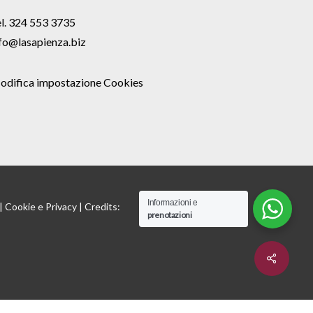
l. 324 553 3735
fo@lasapienza.biz
odifica impostazione Cookies
Informazioni e
 |
Cookie
e
Privacy
| Credits:
prenotazioni
Share