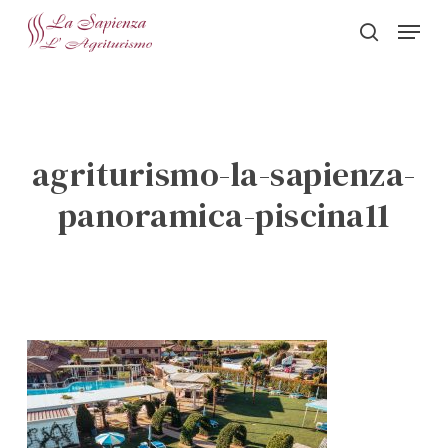
Skip
Menu
to
search
Close
main
Menu
content
agriturismo-la-sapienza-
panoramica-piscina11