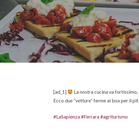
Hit enter to search or ESC to close
[ad_1]
La nostra cucina va fortissimo
Ecco due “vetture” ferme ai box per il pi
#LaSapienza
#Ferrara
#agriturismo