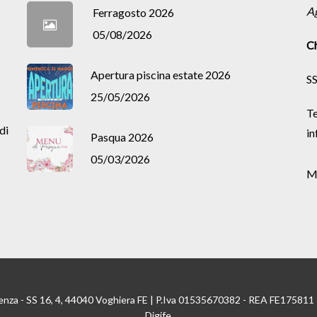
A
Ferragosto 2026
05/08/2026
Ch
Apertura piscina estate 2026
SS
25/05/2026
Te
di
in
Pasqua 2026
05/03/2026
M
enza - SS 16, 4, 44040 Voghiera FE | P.Iva 01535670382 - REA FE175811
Digife