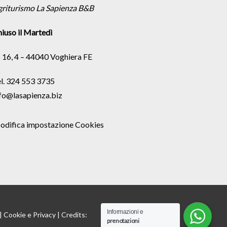
griturismo La Sapienza B&B
iuso il Martedì
 16, 4 – 44040 Voghiera FE
l. 324 553 3735
fo@lasapienza.biz
odifica impostazione Cookies
Informazioni e
 |
Cookie
e
Privacy
| Credits:
prenotazioni