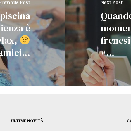
Previous Post
Next Post
 piscina
Quando
pienza è
moment
lax,
frenesi
amici...
#...
ULTIME NOVITÀ
C