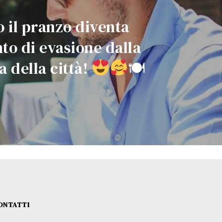
 il pranzo diventa
o di evasione dalla
a della città!
🍽
ONTATTI