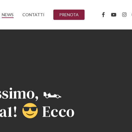
FACEBOOK
YOUTUBE
INST
T
NEWS
CONTATTI
PRENOTA
ssimo, 🏎
a1!
Ecco