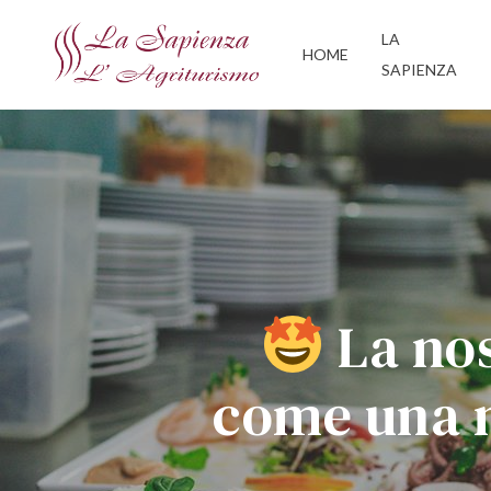
Skip
LA
to
HOME
SAPIENZA
main
content
La nos
come una 