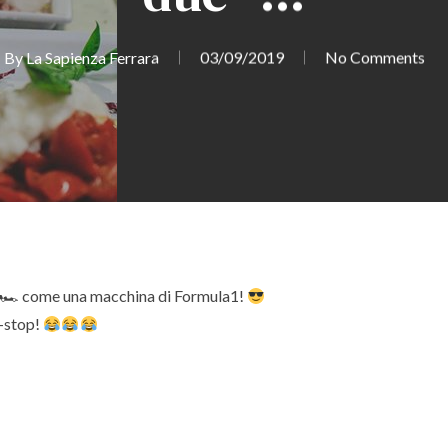
By
La Sapienza Ferrara
03/09/2019
No Comments
, 🏎 come una macchina di Formula1!
t-stop!