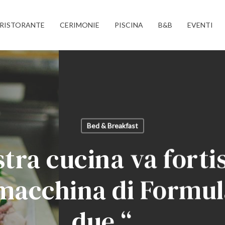
RISTORANTE
CERIMONIE
PISCINA
B&B
EVENTI
Bed & Breakfast
tra cucina va forti
macchina di Formul
due “…