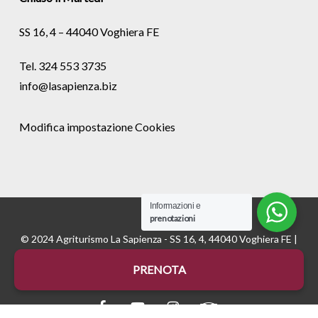
SS 16, 4 – 44040 Voghiera FE
Tel. 324 553 3735
info@lasapienza.biz
Modifica impostazione Cookies
Informazioni e
prenotazioni
© 2024 Agriturismo La Sapienza - SS 16, 4, 44040 Voghiera FE |
P.Iva 01535670382 - REA FE175811 |
Cookie
e
Privacy
|
PRENOTA
Credits:
Digife
facebook
youtube
instagram
tripadvisor