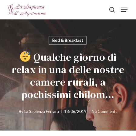
Skip
Menu
to
search
Close
main
Menu
content
Bed & Breakfast
Qualche giorno di
relax in una delle nostre
camere rurali, a
pochissimi chilom…
By
La Sapienza Ferrara
18/06/2019
No Comments