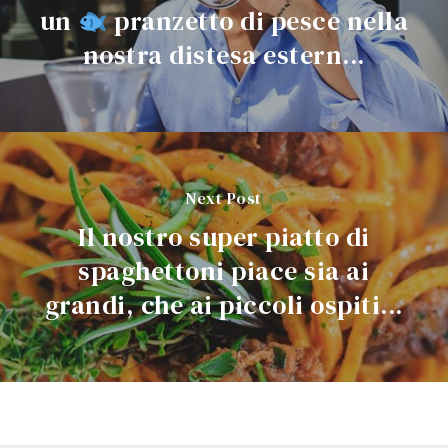
un
pranzetto di pesce nella
nostra distesa estern...
Next Post
Il nostro super piatto di
spaghettoni piace sia ai
grandi, che ai piccoli ospiti...